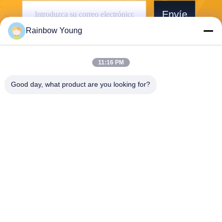
Envíe
Rainbow Young
11:16 PM
Good day, what product are you looking for?
ZHEJIANG PNTECH TECHNOLOGY CO.,
LTD
rainbowyoun@163.com
86-134-8609-0251
No 108, sección oeste de la
avenida Yinxian, distrito de
Haishu, Ningbo, China 3150
10