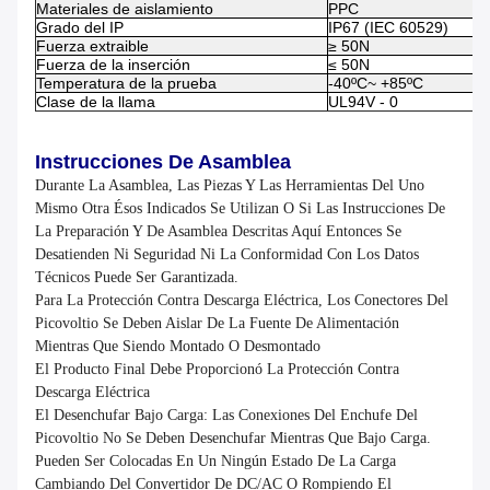
Materiales de aislamiento
PPC
Grado del IP
IP67 (IEC 60529)
Fuerza extraible
≥ 50N
Fuerza de la inserción
≤ 50N
Temperatura de la prueba
-40ºC~ +85ºC
Clase de la llama
UL94V - 0
Instrucciones De Asamblea
Durante La Asamblea, Las Piezas Y Las Herramientas Del Uno
Mismo Otra Ésos Indicados Se Utilizan O Si Las Instrucciones De
La Preparación Y De Asamblea Descritas Aquí Entonces Se
Desatienden Ni Seguridad Ni La Conformidad Con Los Datos
Técnicos Puede Ser Garantizada.
Para La Protección Contra Descarga Eléctrica, Los Conectores Del
Picovoltio Se Deben Aislar De La Fuente De Alimentación
Mientras Que Siendo Montado O Desmontado
El Producto Final Debe Proporcionó La Protección Contra
Descarga Eléctrica
El Desenchufar Bajo Carga: Las Conexiones Del Enchufe Del
Picovoltio No Se Deben Desenchufar Mientras Que Bajo Carga.
Pueden Ser Colocadas En Un Ningún Estado De La Carga
Cambiando Del Convertidor De DC/AC O Rompiendo El