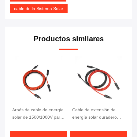
cable de la Sistema Solar
Productos similares
Arnés de cable de energía
Cable de extensión de
10
solar de 1500/1000V para
energía solar duradero
de
soluciones energéticas
con tipo de conector MC4
1
ecológicas
y conductor de cobre
el