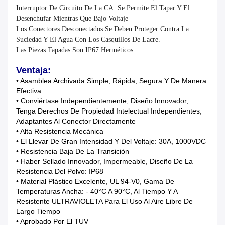
Interruptor De Circuito De La CA. Se Permite El Tapar Y El
Desenchufar Mientras Que Bajo Voltaje
Los Conectores Desconectados Se Deben Proteger Contra La
Suciedad Y El Agua Con Los Casquillos De Lacre.
Las Piezas Tapadas Son IP67 Herméticos
Ventaja:
• Asamblea Archivada Simple, Rápida, Segura Y De Manera
Efectiva
• Conviértase Independientemente, Diseño Innovador,
Tenga Derechos De Propiedad Intelectual Independientes,
Adaptantes Al Conector Directamente
• Alta Resistencia Mecánica
• El Llevar De Gran Intensidad Y Del Voltaje: 30A, 1000VDC
• Resistencia Baja De La Transición
• Haber Sellado Innovador, Impermeable, Diseño De La
Resistencia Del Polvo: IP68
• Material Plástico Excelente, UL 94-V0, Gama De
Temperaturas Ancha: - 40°c A 90°c, Al Tiempo Y A
Resistente ULTRAVIOLETA Para El Uso Al Aire Libre De
Largo Tiempo
• Aprobado Por El TUV