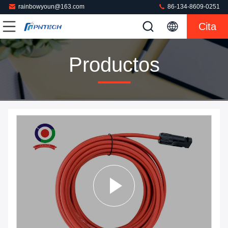
rainbowyoun@163.com
86-134-8609-0251
Cita
Productos