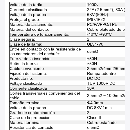
Voltaje de la tarifa:
1000v
Corriente clasificada:
22A (2.5mm2), 30A (
Voltaje de la prueba:
6KV (50Hz)
Proteja el grado:
IP67/IP2X
Material de aislamiento:
PC/PA/PPO/TPE
Material del contacto:
Cobre plateado de plat
Temperatura de funcionamiento:
-40°C~+90°C
Clase segura:
2
Clase de la llama:
UL94-V0
Entre en contacto con la resistencia de
≤5mΩ
los conectores del enchufe:
Fuerza de la inserción:
≤50N
Retire la fuerza:
≥50N
Cable conveniente:
2.5mm2/4mm2/6mm2 (
Fijación del sistema:
Rompa adentro
Producto no.
DC-DC
Voltaje clasificado
TUV 1000V DC
Corriente clasificada
30A
Cortes transversales convenientes del
2.5mm2 ~ 10.0mm2/1
cable
Tamaño terminal
Φ4.0mm
Voltaje de la prueba
DC 8KV 1min
Grado de contaminación
2
Clase de la protección
Clase II
Material terminal
Cobre estañado
Resistencia de contacto
≤ 5mΩ