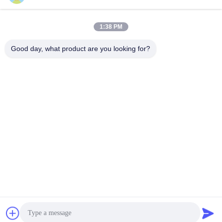
1:38 PM
Good day, what product are you looking for?
ZHEJIANG PNTECH TECHNOLOGY CO.,
LTD
rainbowyoun@163.com
86-134-8609-0251
No 108, sección oeste de la
avenida Yinxian, distrito de
Haishu, Ningbo, China 3150
10
China buena calidad Cable solar del picovoltio Proveedor. Derecho de
autor 2026 solar-pvcable.com . Todos los derechos reservados.