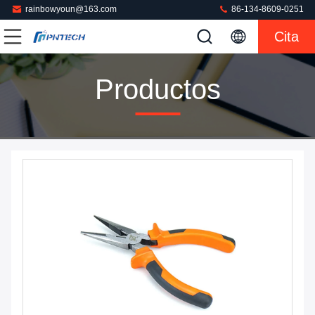
rainbowyoun@163.com
86-134-8609-0251
Cita
Productos