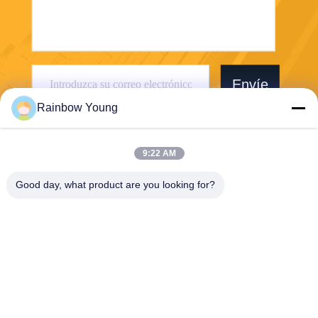
Envíe
Rainbow Young
9:22 AM
Good day, what product are you looking for?
ZHEJIANG PNTECH TECHNOLOGY CO.,
LTD
rainbowyoun@163.com
86-134-8609-0251
No 108, sección oeste de la
avenida Yinxian, distrito de
Haishu, Ningbo, China 3150